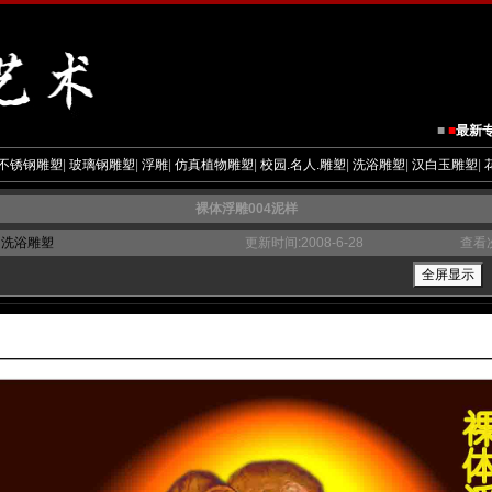
■
■
最新
不锈钢雕塑
|
玻璃钢雕塑
|
浮雕
|
仿真植物雕塑
|
校园.名人.雕塑
|
洗浴雕塑
|
汉白玉雕塑
|
裸体浮雕004泥样
：
洗浴雕塑
更新时间:2008-6-28
查看