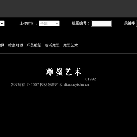
组图编号：
关键字
上传时间：
罐网
喷泉雕塑
环美雕塑
临沂雕塑
雕塑艺术
81992
版权所有 © 2007 园林雕塑艺术. diaosuyishu.cn.
鲁ICP备07011339号