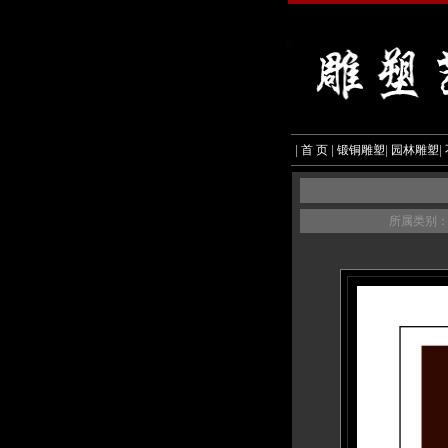
|
首 页
|
锻铜雕塑
|
园林雕塑
|
所属类别