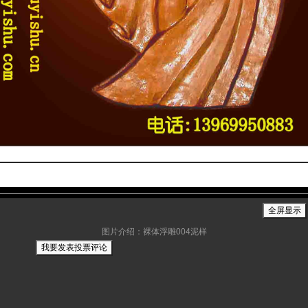
图片介绍：裸体浮雕004泥样