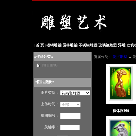
|
首 页
|
锻铜雕塑
|
园林雕塑
|
不锈钢雕塑
|
玻璃钢雕塑
|
浮雕
|
仿真
::作品分类::
所属分类：
洗浴雕塑
→ 
NITHING
::图片搜索::
图片类型：
上传时间：
裸体浮雕0
组图编号：
关键字：